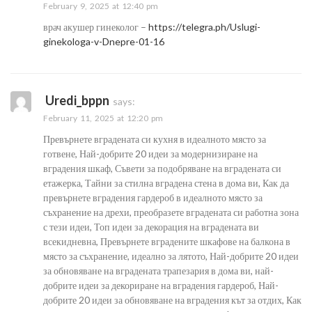
February 9, 2025 at 12:40 pm
врач акушер гинеколог –
https://telegra.ph/Uslugi-
ginekologa-v-Dnepre-01-16
Uredi_bppn
says:
February 11, 2025 at 12:20 pm
Превърнете вградената си кухня в идеалното място за
готвене, Най-добрите 20 идеи за модернизиране на
вградения шкаф, Съвети за подобряване на вградената си
етажерка, Тайни за стилна вградена стена в дома ви, Как да
превърнете вградения гардероб в идеалното място за
съхранение на дрехи, преобразете вградената си работна зона
с тези идеи, Топ идеи за декорация на вградената ви
всекидневна, Превърнете вградените шкафове на балкона в
място за съхранение, идеално за лятото, Най-добрите 20 идеи
за обновяване на вградената трапезария в дома ви, най-
добрите идеи за декориране на вградения гардероб, Най-
добрите 20 идеи за обновяване на вградения кът за отдих, Как