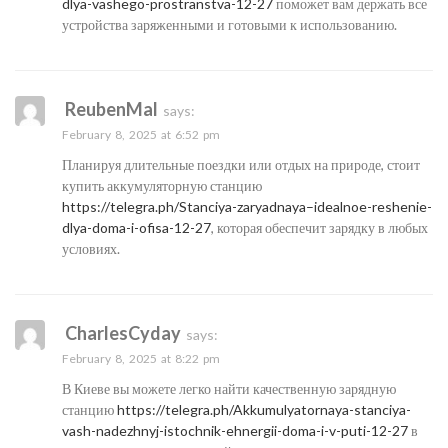
dlya-vashego-prostranstva-12-27
поможет вам держать все
устройства заряженными и готовыми к использованию.
ReubenMal
says:
February 8, 2025 at 6:52 pm
Планируя длительные поездки или отдых на природе, стоит
купить аккумуляторную станцию
https://telegra.ph/Stanciya-zaryadnaya–idealnoe-reshenie-
dlya-doma-i-ofisa-12-27
, которая обеспечит зарядку в любых
условиях.
CharlesCyday
says:
February 8, 2025 at 8:22 pm
В Киеве вы можете легко найти качественную зарядную
станцию
https://telegra.ph/Akkumulyatornaya-stanciya-
vash-nadezhnyj-istochnik-ehnergii-doma-i-v-puti-12-27
в