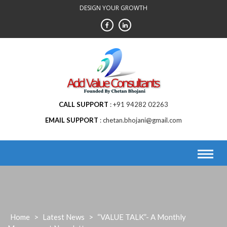
Skip
DESIGN YOUR GROWTH
to
content
CALL SUPPORT
+91 94282 02263
EMAIL SUPPORT
chetan.bhojani@gmail.com
Home
>
Latest News
>
“VALUE TALK”- A Monthly