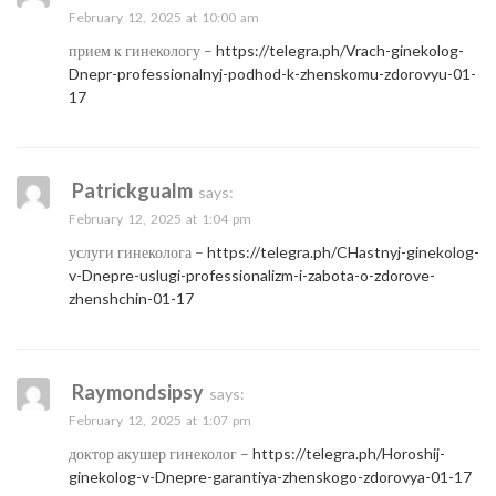
February 12, 2025 at 10:00 am
прием к гинекологу –
https://telegra.ph/Vrach-ginekolog-
Dnepr-professionalnyj-podhod-k-zhenskomu-zdorovyu-01-
17
Patrickgualm
says:
February 12, 2025 at 1:04 pm
услуги гинеколога –
https://telegra.ph/CHastnyj-ginekolog-
v-Dnepre-uslugi-professionalizm-i-zabota-o-zdorove-
zhenshchin-01-17
Raymondsipsy
says:
February 12, 2025 at 1:07 pm
доктор акушер гинеколог –
https://telegra.ph/Horoshij-
ginekolog-v-Dnepre-garantiya-zhenskogo-zdorovya-01-17