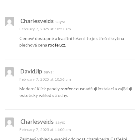
Charlesveids
says:
February 7, 2025 at 10:27 am
Cenově dostupné a kvalitní řešení, to je střešní krytina
plechová cena
roofer.cz
.
DavidJip
says:
February 7, 2025 at 10:56 am
Moderní Klick panely
roofer.cz
usnadňují instalaci a zajišťují
estetický vzhled střechy.
Charlesveids
says:
February 7, 2025 at 11:00 am
Zajímavý vzhled a vysoká odolnost charakterizují střešní