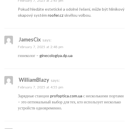
February 7, 2025 at 2:45 pm
Pokud hledáte estetické a odolné řešení, může být hliníkový
okapový systém
roofer.cz
skvělou volbou.
JamesCix
says:
February 7, 2025 at 2:48 pm
гинеколог –
ginecologiya.dp.ua
WilliamBlazy
says:
February 7, 2025 at 4:55 pm
Зарядные станции
profoptica.com.ua
с несколькими портами
– это оптимальный выбор для тех, кто использует несколько
устройств одновременно.