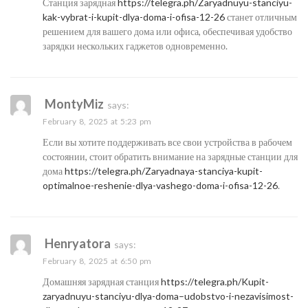
Станция зарядная
https://telegra.ph/Zaryadnuyu-stanciyu-
kak-vybrat-i-kupit-dlya-doma-i-ofisa-12-26
станет отличным
решением для вашего дома или офиса, обеспечивая удобство
зарядки нескольких гаджетов одновременно.
MontyMiz
says:
February 8, 2025 at 5:23 pm
Если вы хотите поддерживать все свои устройства в рабочем
состоянии, стоит обратить внимание на зарядные станции для
дома
https://telegra.ph/Zaryadnaya-stanciya-kupit-
optimalnoe-reshenie-dlya-vashego-doma-i-ofisa-12-26
.
Henryatora
says:
February 8, 2025 at 6:50 pm
Домашняя зарядная станция
https://telegra.ph/Kupit-
zaryadnuyu-stanciyu-dlya-doma–udobstvo-i-nezavisimost-