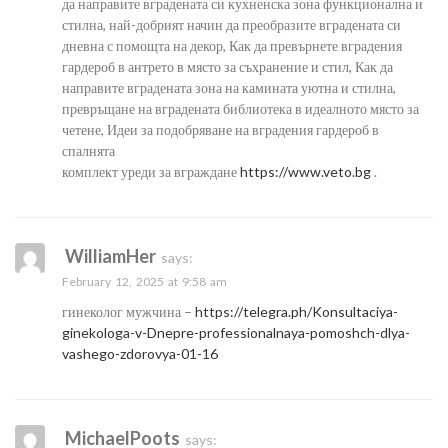
да направите вградената си кухненска зона функционална и
стилна, най-добрият начин да преобразите вградената си
дневна с помощта на декор, Как да превърнете вградения
гардероб в антрето в място за съхранение и стил, Как да
направите вградената зона на камината уютна и стилна,
превръщане на вградената библиотека в идеалното място за
четене, Идеи за подобряване на вградения гардероб в
спалнята
комплект уреди за вграждане
https://www.veto.bg
.
WilliamHer
says:
February 12, 2025 at 9:58 am
гинеколог мужчина –
https://telegra.ph/Konsultaciya-
ginekologa-v-Dnepre-professionalnaya-pomoshch-dlya-
vashego-zdorovya-01-16
MichaelPoots
says: