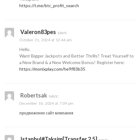
https://t.me/btc_profit_search
Valeron83pes
says:
October 31, 2024 at 12:44 pm
Hello.
Want Bigger Jackpots and Better Thrills? Treat Yourself to
a New Brand & a New Welcome Bonus! Register here:
https://monixplay.com/he9f83b35
Robertsak
says:
December 10, 2024 at 7:09 pm
продвижение сайт компания
Istanbul#taksim[transfer,2,5]
says: