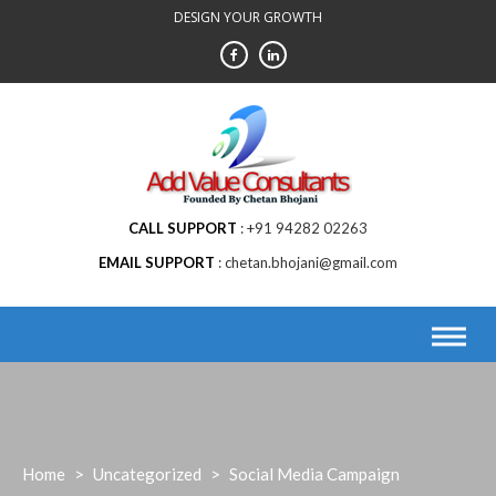
Skip
DESIGN YOUR GROWTH
to
content
CALL SUPPORT
+91 94282 02263
EMAIL SUPPORT
chetan.bhojani@gmail.com
Home
>
Uncategorized
>
Social Media Campaign