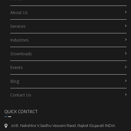
About Us
Services
Industries
Downloads
Events
Blog
Contact Us
QUICK CONTACT
206, Nakshtra V,Sadhu Vasvani Raod, Rajkot (Gujarat) INDIA