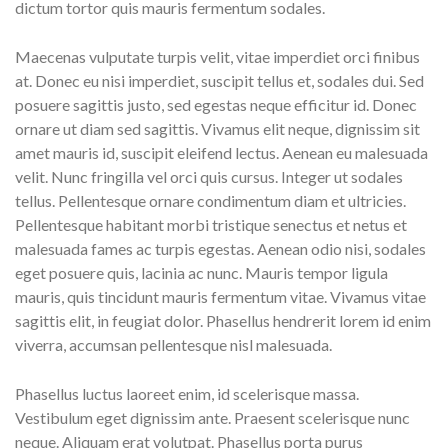
dictum tortor quis mauris fermentum sodales.
Maecenas vulputate turpis velit, vitae imperdiet orci finibus
at. Donec eu nisi imperdiet, suscipit tellus et, sodales dui. Sed
posuere sagittis justo, sed egestas neque efficitur id. Donec
ornare ut diam sed sagittis. Vivamus elit neque, dignissim sit
amet mauris id, suscipit eleifend lectus. Aenean eu malesuada
velit. Nunc fringilla vel orci quis cursus. Integer ut sodales
tellus. Pellentesque ornare condimentum diam et ultricies.
Pellentesque habitant morbi tristique senectus et netus et
malesuada fames ac turpis egestas. Aenean odio nisi, sodales
eget posuere quis, lacinia ac nunc. Mauris tempor ligula
mauris, quis tincidunt mauris fermentum vitae. Vivamus vitae
sagittis elit, in feugiat dolor. Phasellus hendrerit lorem id enim
viverra, accumsan pellentesque nisl malesuada.
Phasellus luctus laoreet enim, id scelerisque massa.
Vestibulum eget dignissim ante. Praesent scelerisque nunc
neque. Aliquam erat volutpat. Phasellus porta purus